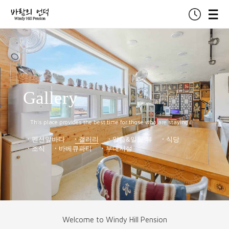
Gallery
This place provides the best time for those who are staying
펜션앞바다
갤러리
일출&일몰 뷰
식당
조식
바베큐파티
부대시설
Welcome to Windy Hill Pension