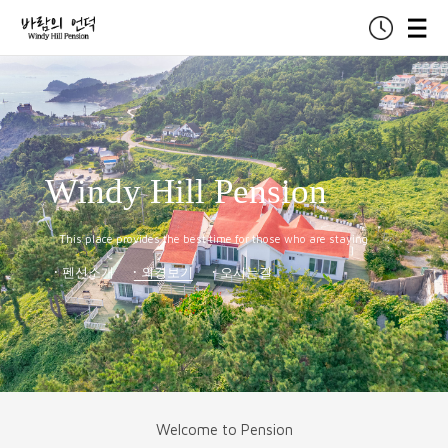
Windy Hill Pension
This place provides the best time for those who are staying
펜션소개
외경보기
오시는길
Welcome to Pension